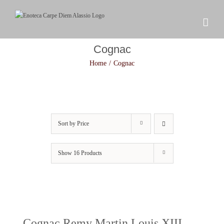
Skip
to
content
Cognac
Home
/
Cognac
Sort by
Price
Show
16 Products
Cognac Remy Martin Louis XIII